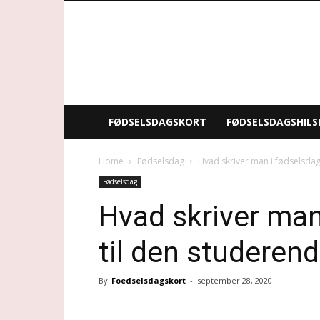
Fødselsdagskort
FØDSELSDAGSKORT
FØDSELSDAGSHILS
Home
Fødselsdag
Hvad skriver man i fødselsdag
Fødselsdag
Hvad skriver man
til den studeren
By
Foedselsdagskort
-
september 28, 2020