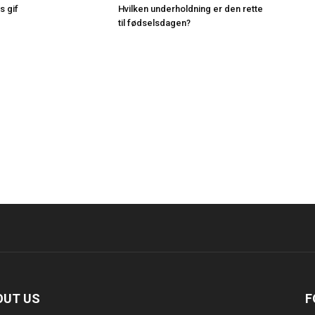
s gif
Hvilken underholdning er den rette
til fødselsdagen?
OUT US
F