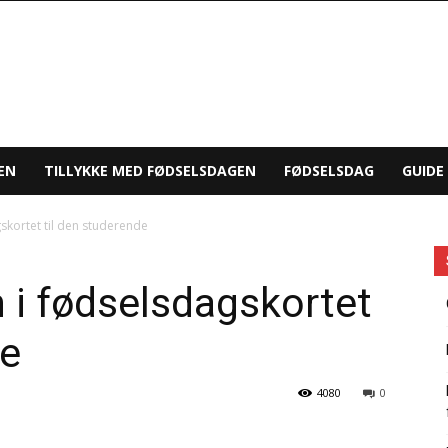
EN
TILLYKKE MED FØDSELSDAGEN
FØDSELSDAG
GUIDE
skortet til den studerende
 i fødselsdagskortet
de
4080
0