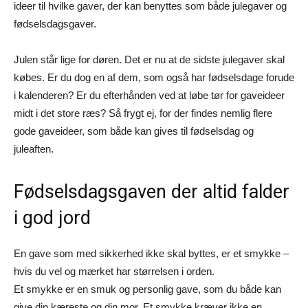
ideer til hvilke gaver, der kan benyttes som både julegaver og
fødselsdagsgaver.
Julen står lige for døren. Det er nu at de sidste julegaver skal
købes. Er du dog en af dem, som også har fødselsdage forude
i kalenderen? Er du efterhånden ved at løbe tør for gaveideer
midt i det store ræs? Så frygt ej, for der findes nemlig flere
gode gaveideer, som både kan gives til fødselsdag og
juleaften.
Fødselsdagsgaven der altid falder
i god jord
En gave som med sikkerhed ikke skal byttes, er et smykke –
hvis du vel og mærket har størrelsen i orden.
Et smykke er en smuk og personlig gave, som du både kan
give din kæreste og din mor. Et smykke kræver ikke en